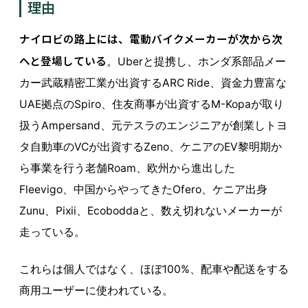
理由
ナイロビの路上には、電動バイクメーカーが次から次
へと登場している
。Uberと提携し、ホンダ系部品メー
カー武蔵精密工業が出資するARC Ride、資金力豊富な
UAE拠点のSpiro、住友商事が出資するM-Kopaが取り
扱うAmpersand、元テスラのエンジニアが創業しトヨ
タ自動車のVCが出資するZeno、ケニアのEV黎明期か
ら事業を行う老舗Roam、欧州から進出した
Fleevigo、中国からやってきたOfero、ケニア出身
Zunu、Pixii、Ecoboddaと、数え切れないメーカーが
走っている。
これらは個人ではなく、ほぼ100%、配車や配送をする
商用ユーザーに使われている。