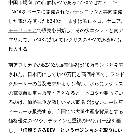
中国市場向けの低価格EVであるbZ3Xではなく、e-
TNGAをベースに開発されたパナソニックと共同開発
した電池を使ったbZ4Xだ。まずはモロッコ、ケニア、
モーリシャス
で販売を開始し、その後エジプトと南ア
フリカで、bZ4Xに加えてレクサスのBEVであるRZも
投入する。
南アフリカでのbZ4Xの販売価格は118万ランドと発表
された。日本円にして1,140万円と高価格帯で、ランド
クルーザーの普及モデルよりも高い。さらにレクサス
の電気自動車も販売するとなると、トヨタが狙ってい
るのは、価格競争が激しいマス市場ではない。中国車
メーカーが販売する、自国での大量生産を背景とする
価格優先のEVや、デザイン性重視のEVとは一線を画
「信頼できるBEV」というポジションを取りにい
し、