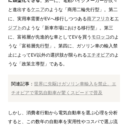
に類型化できる
。第一に、電動バイクメーカーが次々
ケニア
と進出する
のような「商用二輪先行型」。第二
南アフリカ
と
エ
に、実用車需要がEVへ移行しつつある
ジプト
のような「新車市場における移行型」。第三
モロッコ
に、富裕層が先進的な車としてEVを買う
のよ
うな「富裕層先行型」。第四に、ガソリン車の輸入禁
エチオピア
止によってEV以外の選択肢が限られる
のよ
うな「政策主導型」である。
関連記事：
世界に先駆けガソリン車輸入を禁止。エ
チオピアで電気自動車が驚くスピードで普及
しかし、消費者行動から電気自動車を選ぶ心理を分析
すると、この数年の自動車を実用性やコスパで選ぶ流