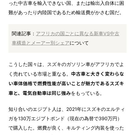
った中古車を輸入できない国、または輸出入自体に困
難があったり内陸国であるため輸送費がかさむ国だ。
関連記事：
アフリカの国ごとに異なる新車VS中古
車構造とメーアー別シェア
について
こうした国々は、スズキのガソリン車がアフリカでよ
中古車と大きく変わらな
く売れている市場と重なる。
い車体価格で燃費性能が高いことが魅力であるスズキ
車と、電気自動車は同じ強み
をもっている。
知り合いのエジプト人は、2021年にスズキのエルティ
ガを130万エジプトポンド（現在の為替で390万円）
で購入した。燃費が良く、キルティング内装を使った