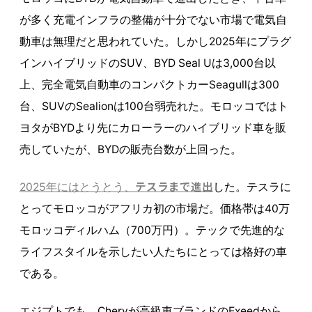
が多く充電インフラの整備が十分でない市場で電気自
動車は無理だと思われていた。しかし2025年にプラグ
インハイブリッドのSUV、BYD Seal Uは3,000台以
上、完全電気自動車のコンパクトカーSeagullは300
台、SUVのSealionは100台弱売れた。モロッコではト
ヨタがBYDより先にカローラーのハイブリッド車を販
売していたが、BYDの販売台数が上回った。
テスラまで進出
2025年にはとうとう、
した。テスラに
とってモロッコがアフリカ初の市場だ。価格帯は40万
モロッコディルハム（700万円）。テックで先進的な
ライフスタイルを示したい人たちにとっては格好の車
である。
エジプトでも、Cheryが高級車ブランドのExeedから