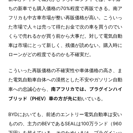
ちの新車でも購入価格の70%程度で再販できる。南ア
フリカも中古車市場が整い再販価格が高い。こういっ
た市場で人々は売って得たお金で次の車を買うのでい
くらで売れるかが買う前から大事だ。対して電気自動
車は市場にとって新しく、残価が読めない。購入時に
ローンがどの程度でるのかも不確実だ。
こういった再販価格の不確実性や車体価格の高さ、ま
た電気自動車自体への漠然とした不安やガソリン自動
南アフリカでは、プラグインハイ
車への忠誠心から、
ブリッド（PHEV）車の方が先に
動いている。
BYDにおいても、前述のエントリー電気自動車は安い
ものの、主力のBEVであるSEALは100万ランド（960
万円）を超えている。そのためいまは、プラグインハ