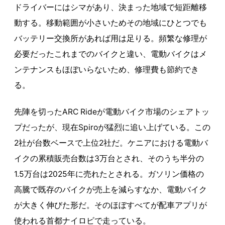
ドライバーにはシマがあり、決まった地域で短距離移
動する。移動範囲が小さいためその地域にひとつでも
バッテリー交換所があれば用は足りる。頻繁な修理が
必要だったこれまでのバイクと違い、電動バイクはメ
ンテナンスもほぼいらないため、修理費も節約でき
る。
先陣を切ったARC Rideが電動バイク市場のシェアトッ
プだったが、現在Spiroが猛烈に追い上げている。この
2社が台数ベースで上位2社だ。ケニアにおける電動バ
イクの累積販売台数は3万台とされ、そのうち半分の
1.5万台は2025年に売れたとされる。ガソリン価格の
高騰で既存のバイクが売上を減らすなか、電動バイク
が大きく伸びた形だ。そのほぼすべてが配車アプリが
使われる首都ナイロビで走っている。