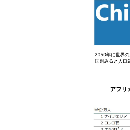
2050年に世界
国別みると人口最
アフリ