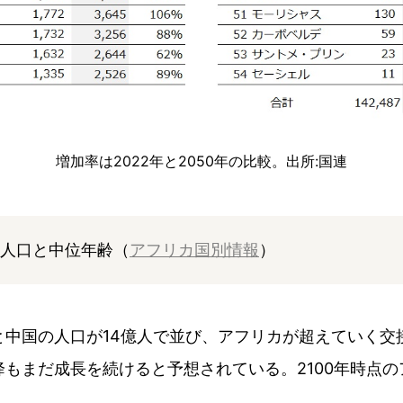
増加率は2022年と2050年の比較。出所:国連
の人口と中位年齢（
アフリカ国別情報
）
ドと中国の人口が14億人で並び、アフリカが超えていく
降もまだ成長を続けると予想されている。2100年時点の