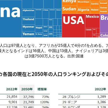
の人口は97億人となり、アフリカが25億人で4分の1を占める。
大となるインドは16億人、中国は13億人、ナイジェリアは3億
は3億7500万人となる。出所:国連
カ各国の現在と2050年の人口ランキングおよびそ