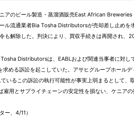
ル製造・蒸溜酒販売East African Breweries（E
通業者Bia Tosha Distributorsが売却差し
令も解除した。判決により、買収手続きは再開され、20
Tosha Distributorsは、EABLおよび関連当事
）を求める訴訟を起こしていた。アサヒグループホールディ
われているこの訴訟の執行可能性が事実上弱まるとして、
止めれば雇用とサプライチェーンの安定性を損ない、ケニ
ター、4/11）