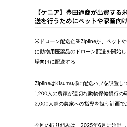
【ケニア】豊田通商が出資する米
送を行うためにペットや家畜向け医薬
米ドローン配送企業Ziplineが、ペッ
に動物用医薬品のドローン配送を開始し
場向けに配送する。
ZiplineはKisumu郡に配送ハブを設置
1,200人の農家が適切な動物保健慣行
2,000人超の農家への指導を担う計画で
今回の取り組みは、2025年6月に始