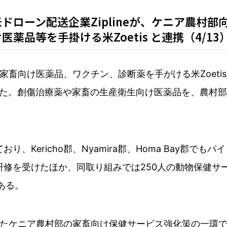
ドローン配送企業Ziplineが、ケニア農村
品等を手掛ける米Zoetis と連携（4/13
トや家畜向け医薬品、ワクチン、診断薬を手がける米Zoe
た。創傷治療薬や家畜の生産衛生向け医薬品を、農村部
しており、Kericho郡、Nyamira郡、Homa Bay
の研修を受けたほか、同取り組みでは250人の動物保健
ある。
動したケニア農村部の家畜向け保健サービス強化策の一環