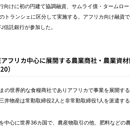
銀行向けに初の円建て協調融資、サムライ債・タームロー
の2つのトランシェに区分して実施する。アフリカ向け融
FJ信託銀行が参加した。
アフリカ中心に展開する農業商社・農業資材販
20）
の世界的な食糧商社でありアフリカで事業を展開するETG
、三井物産は常勤取締役2人と非常勤取締役1人を派遣す
カを中心に世界36カ国で、農産物取引の他、肥料などの