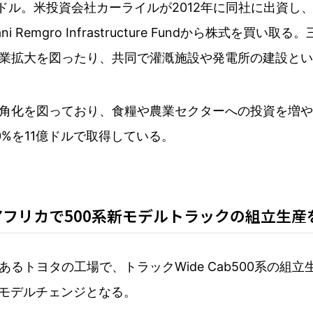
00万ドル。米投資会社カーライルが2012年に同社に出資し
Remgro Infrastructure Fundから株式を
業拡大を図ったり、共同で灌漑施設や発電所の建設とい
角化を図っており、食糧や農業セクターへの投資を増やそ
%を11億ドルで取得している。
リカで500系新モデルトラックの組立生産を開
るトヨタの工場で、トラックWide Cab500系の組
ルモデルチェンジとなる。