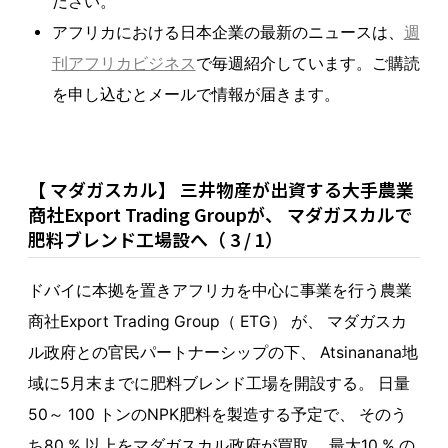
ださい。
アフリカにおける日本企業の最新のニュースは、
週
刊アフリカビジネス
で毎週紹介しています。ご購読
を申し込むとメールで情報が届きます。
【 マダガスカル】 三井物産が出資する大手農業
商社Export Trading Groupが、 マダガスカルで
肥料ブレンド工場設へ（ 3 / 1）
ドバイに本拠を置きアフリカを中心に事業を行う農業
商社Export Trading Group（ ETG） が、 マダガスカ
ル政府との官民パートナーシップの下、 Atsinanana地
域に5月末までに肥料ブレンド工場を開設する。 日量
50～ 100 トンのNPK肥料を製造する予定で、 そのう
ち80 % 以上をマダガスカル政府が買取、 最大10 % の