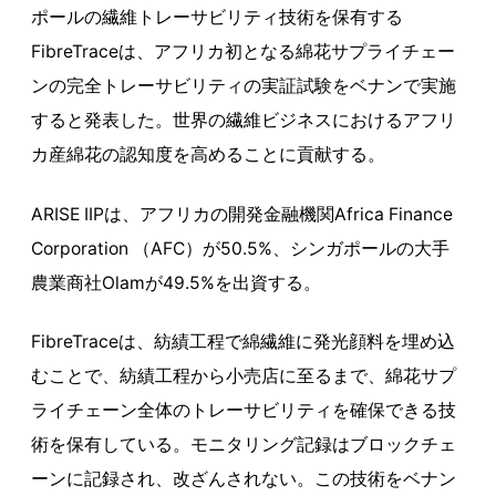
ポールの繊維トレーサビリティ技術を保有する
FibreTraceは、アフリカ初となる綿花サプライチェー
ンの完全トレーサビリティの実証試験をベナンで実施
すると発表した。世界の繊維ビジネスにおけるアフリ
カ産綿花の認知度を高めることに貢献する。
ARISE IIPは、アフリカの開発金融機関Africa Finance
Corporation （AFC）が50.5%、シンガポールの大手
農業商社Olamが49.5%を出資する。
FibreTraceは、紡績工程で綿繊維に発光顔料を埋め込
むことで、紡績工程から小売店に至るまで、綿花サプ
ライチェーン全体のトレーサビリティを確保できる技
術を保有している。モニタリング記録はブロックチェ
ーンに記録され、改ざんされない。この技術をベナン