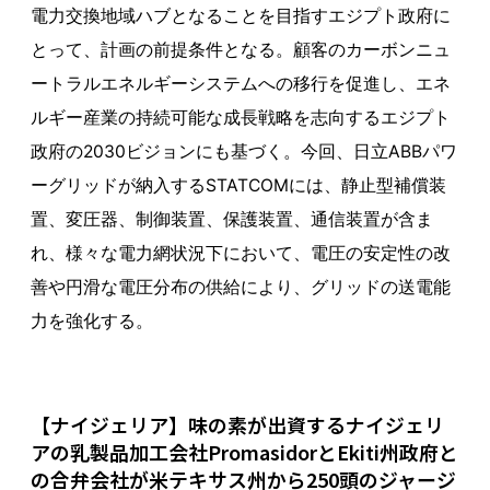
電力交換地域ハブとなることを目指すエジプト政府に
とって、計画の前提条件となる。顧客のカーボンニュ
ートラルエネルギーシステムへの移行を促進し、エネ
ルギー産業の持続可能な成長戦略を志向するエジプト
政府の2030ビジョンにも基づく。今回、日立ABBパワ
ーグリッドが納入するSTATCOMには、静止型補償装
置、変圧器、制御装置、保護装置、通信装置が含ま
れ、様々な電力網状況下において、電圧の安定性の改
善や円滑な電圧分布の供給により、グリッドの送電能
力を強化する。
【ナイジェリア】味の素が出資するナイジェリ
アの乳製品加工会社PromasidorとEkiti州政府と
の合弁会社が米テキサス州から250頭のジャージ