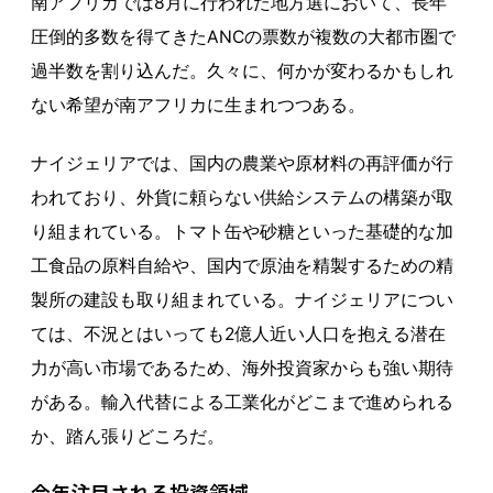
南アフリカでは8月に行われた地方選において、長年
圧倒的多数を得てきたANCの票数が複数の大都市圏で
過半数を割り込んだ。久々に、何かが変わるかもしれ
ない希望が南アフリカに生まれつつある。
ナイジェリアでは、国内の農業や原材料の再評価が行
われており、外貨に頼らない供給システムの構築が取
り組まれている。トマト缶や砂糖といった基礎的な加
工食品の原料自給や、国内で原油を精製するための精
製所の建設も取り組まれている。ナイジェリアについ
ては、不況とはいっても2億人近い人口を抱える潜在
力が高い市場であるため、海外投資家からも強い期待
がある。輸入代替による工業化がどこまで進められる
か、踏ん張りどころだ。
今年注目される投資領域