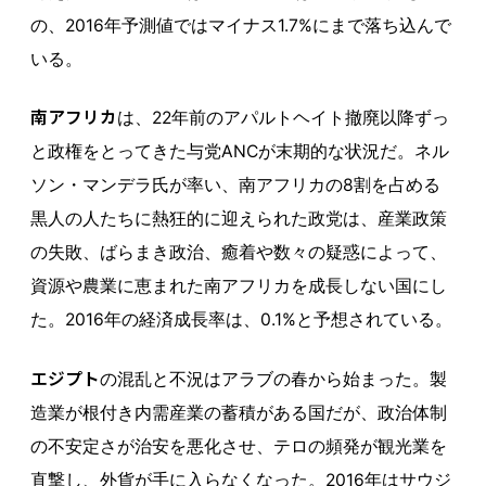
の、2016年予測値ではマイナス1.7%にまで落ち込んで
いる。
南アフリカ
は、22年前のアパルトヘイト撤廃以降ずっ
と政権をとってきた与党ANCが末期的な状況だ。ネル
ソン・マンデラ氏が率い、南アフリカの8割を占める
黒人の人たちに熱狂的に迎えられた政党は、産業政策
の失敗、ばらまき政治、癒着や数々の疑惑によって、
資源や農業に恵まれた南アフリカを成長しない国にし
た。2016年の経済成長率は、0.1%と予想されている。
エジプト
の混乱と不況はアラブの春から始まった。製
造業が根付き内需産業の蓄積がある国だが、政治体制
の不安定さが治安を悪化させ、テロの頻発が観光業を
直撃し、外貨が手に入らなくなった。2016年はサウジ