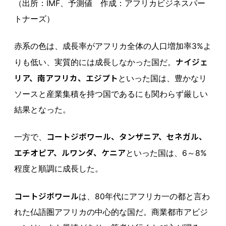
（出所：IMF、予測値 作成：アフリカビジネスパー
トナーズ）
赤系の色は、成長率がアフリカ全体の人口増加率3%よ
ナイジェ
りも低い、実質的には成長しなかった国だ。
リア、南アフリカ、エジプト
といった国は、豊かなリ
ソースと産業集積を持つ国であるにも関わらず厳しい
結果となった。
コートジボワール、タンザニア、セネガル、
一方で、
エチオピア、ルワンダ、ケニア
といった国は、6～8%
程度と順調に成長した。
コートジボワール
は、80年代にアフリカ一の都と言わ
れた仏語圏アフリカの中心的な国だ。商業都市アビジ