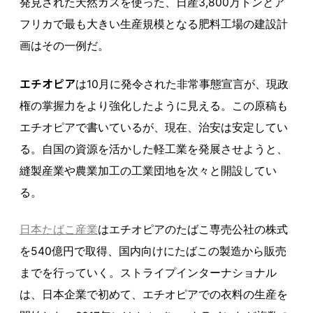
発見された天然ガスを使った、日産3,800万トンとア
フリカで最も大きい生産規模となる肥料工場の建設計
画はその一例だ。
エチオピア
は10月に発令された非常事態宣言が、現政
権の掌握力をより強化したように見える。この原稿も
エチオピアで書いているが、現在、治安は安定してい
る。自国の資源を活かした軽工業を発展させようと、
縫製産業や農業加工の工業団地を次々と開設してい
る。
日本たばこ産業
はエチオピアのたばこ専売公社の株式
を540億円で取得、国内向けにたばこの製造から販売
までを行っていく。ストライプインターナショナル
は、日本企業で初めて、エチオピアでの衣料の生産を