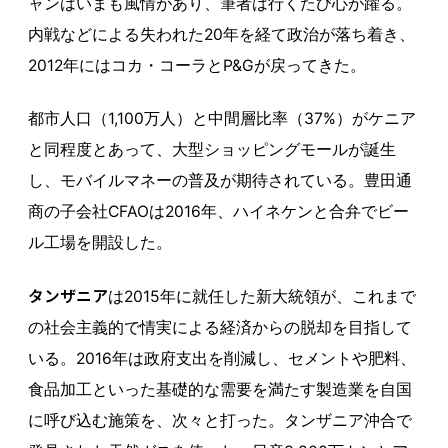
ャンはいまも風情があり、筆者は行くたび心が躍る。
内戦などによる失われた20年を経て政治が落ち着き、
2012年にはコカ・コーラとP&Gが戻ってきた。
都市人口（1,100万人）と中間層比率（37%）がケニア
と同程度とあって、大型ショッピングモールが誕生
し、モバイルマネーの普及が期待されている。豊田通
商の子会社CFAOは2016年、ハイネケンと合弁でビー
ル工場を開設した。
タンザニア
は2015年に就任した新大統領が、これまで
の社会主義的で情実による経済からの脱却を目指して
いる。2016年は政府支出を削減し、セメントや肥料、
食品加工といった基礎的な需要を満たす製造業を自国
に呼び込む施策を、次々と打った。タンザニア沖合で