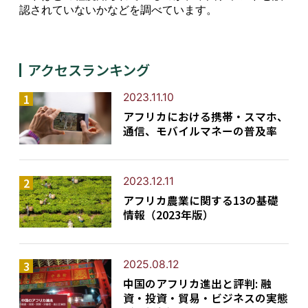
on
So
認されていないかなどを調べています。
ic
ut
L
s /
h
12
12
10
10
6
9
9
6
7
G
C
Ko
アクセスランキング
o
re
m
a
2023.11.10
pu
アフリカにおける携帯・スマホ、
te
通信、モバイルマネーの普及率
rs
Vo
da
2023.12.11
fo
アフリカ農業に関する13の基礎
情報（2023年版）
n
Te
e/
le
co
co
2
2025.08.12
m/
2
1
m
U
5/
中国のアフリカ進出と評判: 融
13
Sa
13
14
17
9/
3/
19
23
↑
Pr
K
6
資・投資・貿易・ビジネスの実態
fa
28
70