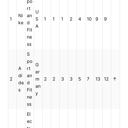
po
rt
U
Ni
an
1
S
1
1
1
2
4
10
9
9
ke
d
A
Fit
ne
ss
S
po
G
A
rt
er
di
an
2
m
2
2
3
3
5
7
13
12
↑
da
d
an
s
Fit
y
ne
ss
El
ec