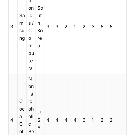
tr
on
So
Sa
ic
ut
m
s /
h
3
3
3
2
1
2
3
5
5
su
C
Ko
ng
o
re
m
a
pu
te
rs
N
on
-a
C
lc
oc
oh
U
a
oli
4
S
4
4
4
4
3
1
2
2
C
c
A
ol
Be