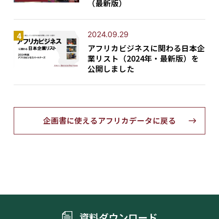
ov
3
（最新版）
ric
id
o
er
m/
2024.09.29
M
アフリカビジネスに関わる日本企
pe
業リスト（2024年・最新版）を
公開しました
sa
C
on
su
S
企画書に使えるアフリカデータに戻る
m
wi
N
er,
tz
14
es
N
14
19
18
15
14
27
26
22
erl
tle
on
an
-C
d
yc
lic
al
資料ダウンロード