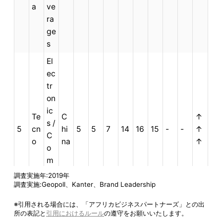
a
ve
ra
ge
s
El
ec
tr
on
ic
Te
C
↑
s /
5
cn
hi
5
5
7
14
16
15
-
-
↑
C
o
na
↑
o
m
pu
調査実施年:2019年
調査実施:Geopoll、Kanter、Brand Leadership
te
rs
※引用される場合には、「アフリカビジネスパートナーズ」との出
所の表記と
引用におけるルール
の遵守をお願いいたします。
El