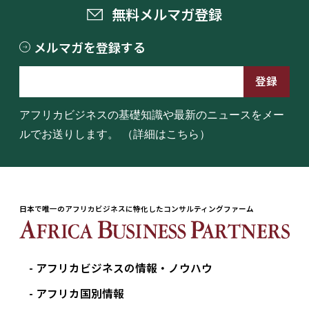
無料メルマガ登録
C
on
メルマガを登録する
su
m
U
er,
nil
U
17
N
17
24
22
27
19
20
23
21
アフリカビジネスの基礎知識や最新のニュースをメー
ev
K
on
ルでお送りします。
（詳細はこちら）
er
-C
yc
lic
al
日本で唯一のアフリカビジネスに特化したコンサルティングファーム
N
on
-a
アフリカビジネスの情報・ノウハウ
lc
oh
アフリカ国別情報
Pe
U
oli