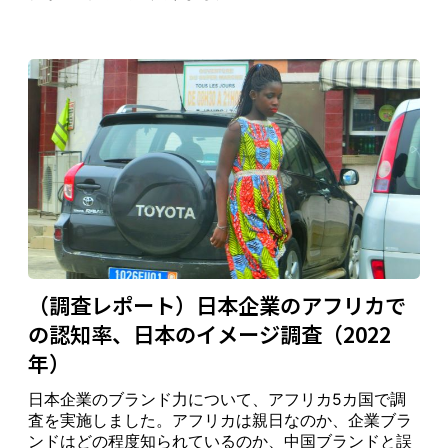
Pr
el
a
ov
id
er
A
ut
o
M
To
Ja
an
11
yo
pa
11
11
8
8
8
5
4
4
uf
ta
n
ac
tu
（調査レポート）日本企業のアフリカで
re
の認知率、日本のイメージ調査（2022
rs
年）
El
日本企業のブランド力について、アフリカ5カ国で調
ec
査を実施しました。アフリカは親日なのか、企業ブラ
tr
ンドはどの程度知られているのか、中国ブランドと誤