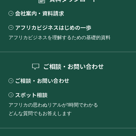
C
on
会社案内・資料請求
su
m
アフリカビジネスはじめの一歩
D
er,
Ni
アフリカビジネスを理解するための基礎的資料
an
3
15
N
ge
15
25
21
24
27
8
8
go
6
on
ria
te
-C
yc
ご相談・お問い合わせ
lic
al
ご相談・お問い合わせ
A
スポット相談
p
アフリカの思わぬリアルが1時間でわかる
pa
S
↑
Za
4
4
16
rel
pa
16
21
27
23
-
-
↑
どんな質問でもお答えします
ra
6
4
Re
in
↑
tai
ler