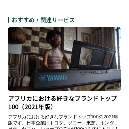
ec
tr
on
おすすめ・関連サービス
A
ic
U
↑
p
s /
6
S
6
7
5
5
11
14
-
-
↑
pl
C
A
↑
e
o
m
pu
te
rs
Te
le
So
アフリカにおける好きなブランドトップ
co
ut
M
100（2021年版）
m
h
7
T
7
8
6
9
1
2
3
3
Pr
Af
アフリカにおける好きなブランドトップ100の2021年
N
ov
ric
版です。日本企業はトヨタ、ソニー、東芝、ホンダ、
id
a
日産、ヤマハ、シャープの7社が100位以内に入りまし