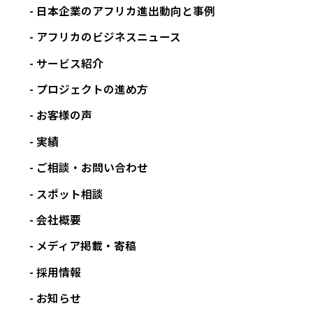
18
ps
S
18
16
15
17
23
16
21
27
日本企業のアフリカ進出動向と事例
c
i
A
Be
アフリカのビジネスニュース
ve
サービス紹介
ra
ge
プロジェクトの進め方
s
お客様の声
A
実績
ut
M
o
ご相談・お問い合わせ
er
G
M
ce
er
スポット相談
an
19
de
m
19
20
25
21
10
17
16
14
uf
会社概要
s
an
ac
Be
y
メディア掲載・寄稿
tu
nz
re
採用情報
rs
お知らせ
El