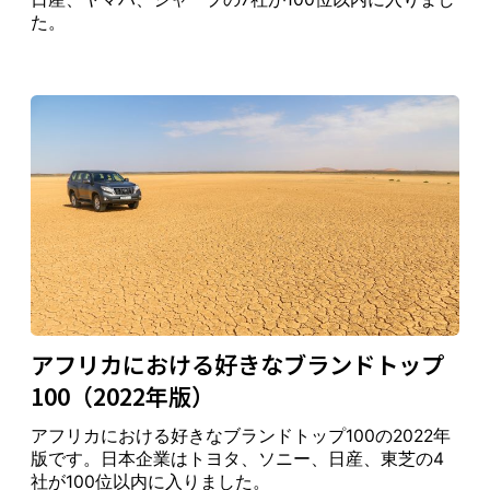
た。
er
S
po
G
rt
Pu
er
an
3
↑
8
m
m
8
6
11
11
18
21
41
d
4
↑
a
an
Fit
y
ne
ss
G
Lu
↑
Ita
3
4
9
uc
xu
9
9
9
22
22
22
↑
ly
9
6
ci
ry
↑
アフリカにおける好きなブランドトップ
Te
100（2022年版）
le
アフリカにおける好きなブランドトップ100の2022年
co
Ai
In
版です。日本企業はトヨタ、ソニー、日産、東芝の4
m
10
rt
di
10
13
14
10
7
11
18
17
社が100位以内に入りました。