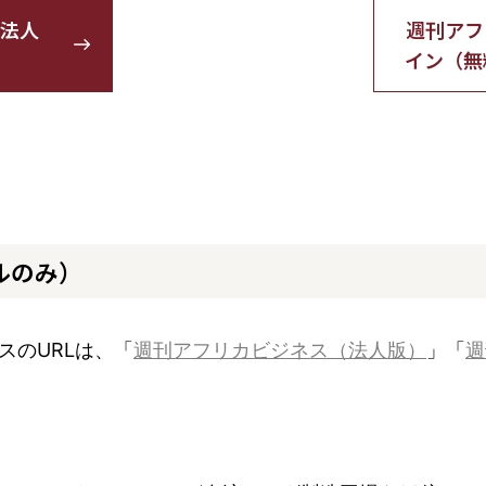
法人
週刊アフ
イン（無
ルのみ）
スのURLは、「
週刊アフリカビジネス（法人版）
」「
週