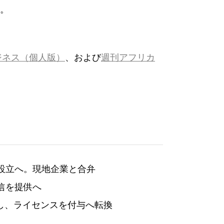
。
ジネス（個人版）
、および
週刊アフリカ
設立へ。現地企業と合弁
通信を提供へ
し、ライセンスを付与へ転換