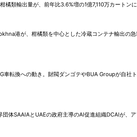
年柑橘類輸出量が、前年比3.6%増の1億7,110万カートン
ld Sokhna港が、柑橘類を中心とした冷蔵コンテナ輸出
NG車転換への動き。財閥ダンゴテやBUA Groupが自
界団体SAAIAとUAEの政府主導のAI促進組織DCAIが