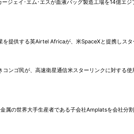
ーカージェイ･エム･エスが血液バッグ製造工場を14億エ
提供する英Airtel Africaが、米SpaceXと提携
に続きコンゴ民が、高速衛星通信米スターリンクに対する
anが白金属の世界大手生産者である子会社Amplatsを会社分割