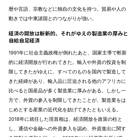
暦や言語、宗教などに独自の文化を持つ。貿易や人の
動きでは中東諸国とのつながりが強い。
経済の開放は斬新的、それがゆえの製造業の厚みと
自給自足経済
1991年に社会主義政権が倒れたあと、国家主導で斬新
的に経済開放が行われてきた。輸入や外資の投資を制
限してきたがゆえに、すべてのものを国内で製造して
きた経緯があり、輸入品に圧迫される他のアフリカに
比べると国産品が多く製造業に厚みがある。しかし一
方で、外貨の参入を制限してきたことが、製造業をは
じめとする産業の近代化を妨げてきたともいえる。
2018年に就任した現首相は、経済開放を政策の柱と
し、通信や金融への外資参入を認め、外資進出に関す