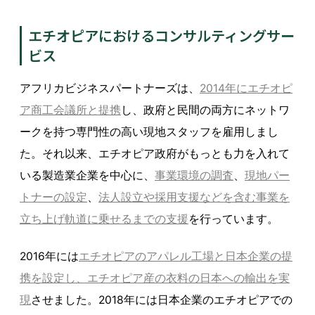
エチオピアにおけるコンサルティングサー
ビス
アフリカビジネスパートナーズは、
2014年にエチオピ
ア商工会議所と提携
し、政府と民間の両方にネットワ
ークを持つ専門性の高い現地スタッフを雇用しまし
た。それ以来、エチオピア政府がもっとも力を入れて
いる製造業企業を中心に、
事業環境の調査
、
現地パー
トナーの設定
、
法人設立や採用支援などを含む事業を
立ち上げ軌道に乗せるまでの支援
を行っています。
2016年には
エチオピアのアパレル工場と日本企業の提
携を設定し、エチオピア産の衣料の日本への輸出を実
現
させました。2018年には日本企業のエチオピアでの