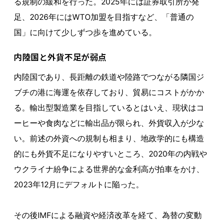
る規制の緩和を行った。2025年には証券取引所が発
足、2026年にはWTO加盟を目指すなど、「普通の
国」に向けて少しずつ歩を進めている。
内陸国と外貨不足が弱点
内陸国であり、長距離の鉄道や陸路でつながる隣国ジ
ブチの港に海運を依存しており、貿易にコストがかか
る。輸出型製造業を目指しているとはいえ、現状はコ
ーヒーや食肉などに輸出品が限られ、外貨収入が少な
い。前述の外資への規制も相まり、地政学的にも構造
的にも外貨不足になりやすいところ、2020年の内戦や
ウクライナ紛争による世界的な金利高が拍車をかけ、
2023年12月にデフォルトに陥った。
その後IMFによる融資や経済改革を経て、為替の変動