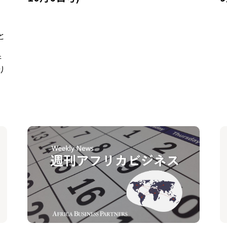
と
、
井
り