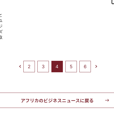
と
ユ
ジ
ズ
取
2
3
4
5
6
アフリカのビジネスニュースに戻る