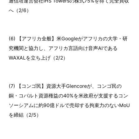
通信塔運営会社IHS Towersの株式75%を得て完全買収
へ（2/6）
(6) 【アフリカ全般】米Googleがアフリカの大学・研
究機関と協力し、アフリカ言語向け音声AIである
WAXALを立ち上げ（2/2）
(7) 【コンゴ民】資源大手Glencoreが、コンゴ民の
銅・コバルト資源権益の40%を米政府が支援するコン
ソーシアムに約90億ドルで売却する拘束力のないMoU
を締結（2/5）