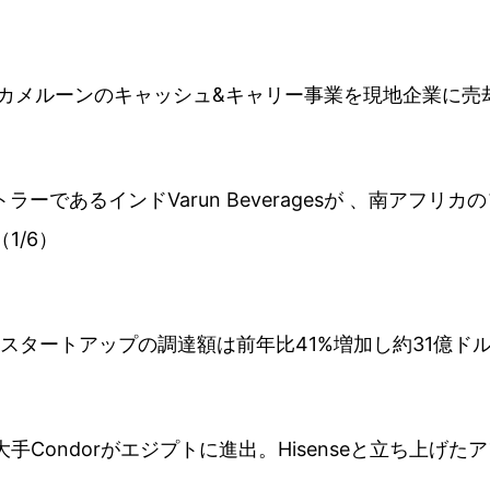
noがカメルーンのキャッシュ&キャリー事業を現地企業に売却
ラーであるインドVarun Beveragesが 、南アフリカ
1/6）
リカスタートアップの調達額は前年比41%増加し約31億ド
大手Condorがエジプトに進出。Hisenseと立ち上げ