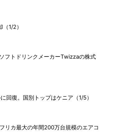
（1/2）
のソフトドリンクメーカーTwizzaの株式
ルに回復。国別トップはケニア（1/5）
たアフリカ最大の年間200万台規模のエアコ