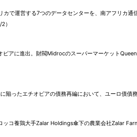
アフリカで運営する7つのデータセンターを、南アフリカ通
1/2）
アに進出。財閥MidrocのスーパーマーケットQueen’s 
ォルトに陥ったエチオピアの債務再編において、ユーロ債債務
コ養鶏大手Zalar Holdings傘下の農業会社Zalar 