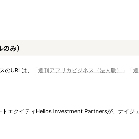
ルのみ）
スのURLは、「
週刊アフリカビジネス（法人版）
」「
週
クイティHelios Investment Partnersが、ナ