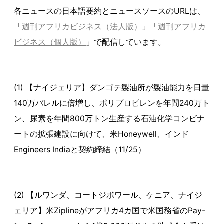
各ニュースの日本語要約とニュースソースのURLは、
「
週刊アフリカビジネス（法人版）
」「
週刊アフリカ
ビジネス（個人版）
」で配信しています。
(1) 【ナイジェリア】ダンゴテ製油所が製油能力を日量
140万バレルに倍増し、ポリプロピレンを年間240万ト
ン、尿素を年間800万トン生産する石油化学コンビナ
ートの拡張建設に向けて、米Honeywell、インド
Engineers Indiaと契約締結（11/25）
(2) 【ルワンダ、コートジボワール、ケニア、ナイジ
ェリア】米Ziplineがアフリカ4カ国で米国務省のPay-