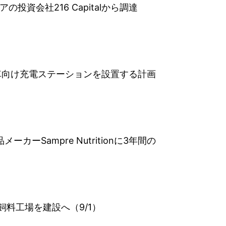
の投資会社216 Capitalから調達
自動車向け充電ステーションを設置する計画
ーSampre Nutritionに3年間の
飼料工場を建設へ（9/1）