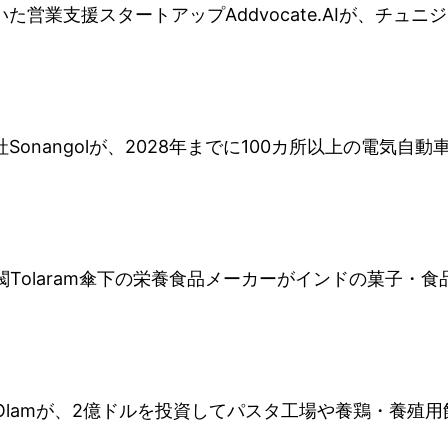
た営業支援スタートアップAddvocate.AIが、チュニジア
社Sonangolが、2028年までに100カ所以上の電気
olaram傘下の栄養食品メーカーがインドの菓子・食品メーカ
Olamが、2億ドルを投資してパスタ工場や養鶏・養殖用