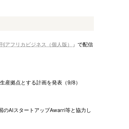
刊アフリカビジネス（個人版）
」で配信
の生産拠点とする計画を発表（9/8）
AIスタートアップAwarri等と協力し