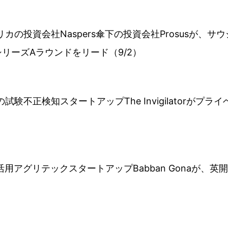
リカの投資会社Naspers傘下の投資会社Prosusが、
したシリーズAラウンドをリード（9/2）
験不正検知スタートアップThe Invigilatorがプライベ
活用アグリテックスタートアップBabban Gonaが、英