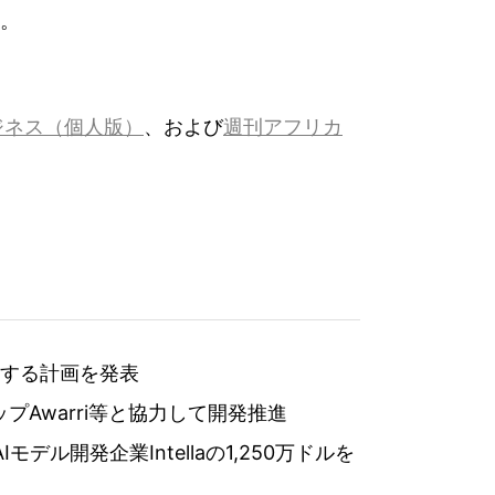
。
ジネス（個人版）
、および
週刊アフリカ
とする計画を発表
Awarri等と協力して開発推進
ル開発企業Intellaの1,250万ドルを