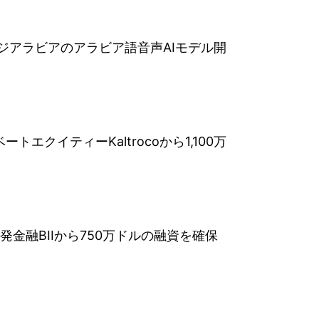
サウジアラビアのアラビア語音声AIモデル開
ートエクイティーKaltrocoから1,100万
開発金融BIIから750万ドルの融資を確保