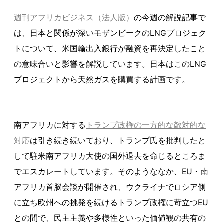
週刊アフリカビジネス（法人版）
の今週の解説記事で
は、日本と関係が深いモザンビークのLNGプロジェク
トについて、米国輸出入銀行が融資を再決定したこと
の意味合いと影響を解説しています。日本はこのLNG
プロジェクトから天然ガスを購買する計画です。
南アフリカに対する
トランプ政権の一方的な敵対的な
対応
は引き続き続いており、トランプ氏を批判したと
して駐米南アフリカ大使の国外退去を命じるところま
でエスカレートしています。そのようななか、EU・南
アフリカ首脳会談が開催され、ウクライナでロシア側
に立ち欧州への挑発を続けるトランプ政権に苛立つEU
との間で、民主主義や多様性といった価値観の共有の