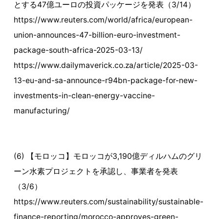
とする47億ユーロの投資パッケージを発表（3/14）
https://www.reuters.com/world/africa/european-
union-announces-47-billion-euro-investment-
package-south-africa-2025-03-13/
https://www.dailymaverick.co.za/article/2025-03-
13-eu-and-sa-announce-r94bn-package-for-new-
investments-in-clean-energy-vaccine-
manufacturing/
(6) 【モロッコ】モロッコが3,190億ディルハムのグリ
ーン水素プロジェクトを承認し、事業者を発表
（3/6）
https://www.reuters.com/sustainability/sustainable-
finance-reporting/morocco-approves-green-