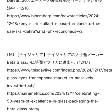
Dahraに20万エーカーの灌漑農地をリースするため交
渉中（12/18）
https://www.bloomberg.com/news/articles/2024-
12-18/kenya-is-in-talks-to-lease-farmland-to-the-
uae-s-al-dahra?srnd=phx-economics-v2
(16) 【ナイジェリア】ナイジェリアの大手瓶メーカー
Beta Glassが仏語圏アフリカに進出へ（12/17）
https://www.thisdaylive.com/index.php/2024/12/17/bet
glass-eyes-francophone-market-to-massively-
invest-in-tech/
https://nairametrics.com/2024/12/11/celebrating-
50-years-of-excellence-in-glass-packaging-the-
beta-glass-story/