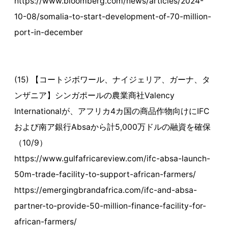
https://www.bloomberg.com/news/articles/2024-
10-08/somalia-to-start-development-of-70-million-
port-in-december
(15) 【コートジボワール、ナイジェリア、ガーナ、タ
ンザニア】シンガポールの農業商社Valency
Internationalが、アフリカ4カ国の商品作物向けにIFC
および南ア銀行Absaから計5,000万ドルの融資を確保
（10/9）
https://www.gulfafricareview.com/ifc-absa-launch-
50m-trade-facility-to-support-african-farmers/
https://emergingbrandafrica.com/ifc-and-absa-
partner-to-provide-50-million-finance-facility-for-
african-farmers/