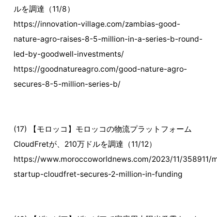
ルを調達（11/8）
https://innovation-village.com/zambias-good-
nature-agro-raises-8-5-million-in-a-series-b-round-
led-by-goodwell-investments/
https://goodnatureagro.com/good-nature-agro-
secures-8-5-million-series-b/
(17) 【モロッコ】モロッコの物流プラットフォーム
CloudFretが、210万ドルを調達（11/12）
https://www.moroccoworldnews.com/2023/11/358911/
startup-cloudfret-secures-2-million-in-funding