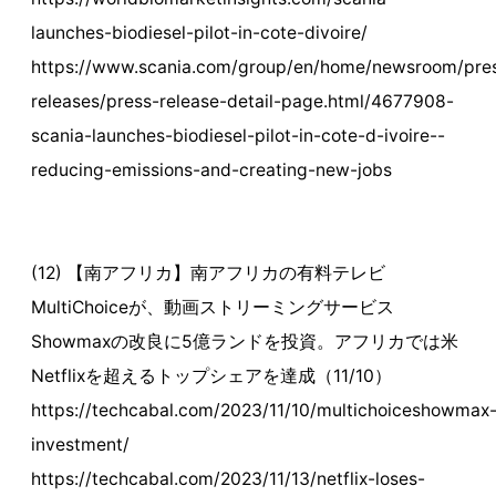
launches-biodiesel-pilot-in-cote-divoire/
https://www.scania.com/group/en/home/newsroom/pre
releases/press-release-detail-page.html/4677908-
scania-launches-biodiesel-pilot-in-cote-d-ivoire--
reducing-emissions-and-creating-new-jobs
(12) 【南アフリカ】南アフリカの有料テレビ
MultiChoiceが、動画ストリーミングサービス
Showmaxの改良に5億ランドを投資。アフリカでは米
Netflixを超えるトップシェアを達成（11/10）
https://techcabal.com/2023/11/10/multichoiceshowmax
investment/
https://techcabal.com/2023/11/13/netflix-loses-