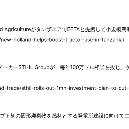
and AgricultureがタンザニアでEFTAと提携して小
/new-holland-helps-boost-tractor-use-in-tanzania/
メーカーSTIHL Groupが、毎年100万ドル相当を投
nd-trade/sthil-rolls-out-1mn-investment-plan-to-cut-
yptがエジプト初の固形廃棄物を燃料とする発電所建設に向けて