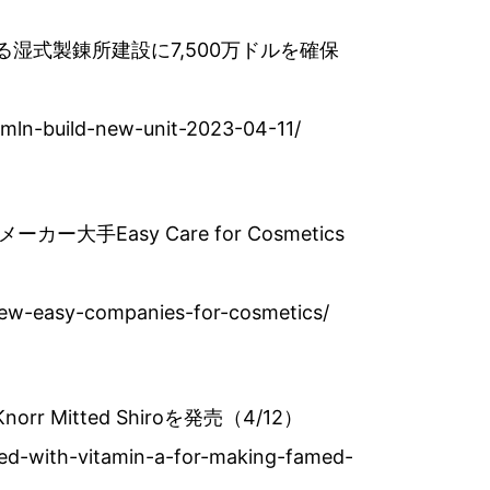
する湿式製錬所建設に7,500万ドルを確保
mln-build-new-unit-2023-04-11/
大手Easy Care for Cosmetics
new-easy-companies-for-cosmetics/
tted Shiroを発売（4/12）
fied-with-vitamin-a-for-making-famed-