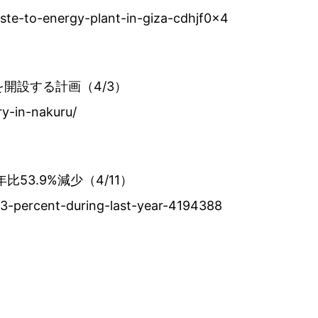
ste-to-energy-plant-in-giza-cdhjf0x4
場を開設する計画（4/3）
y-in-nakuru/
53.9%減少（4/11）
53-percent-during-last-year-4194388