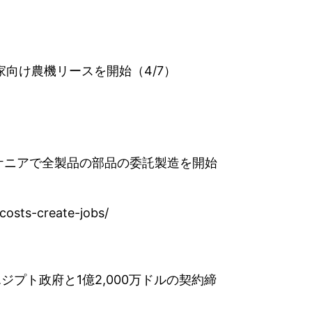
規模農家向け農機リースを開始（4/7）
じ、ケニアで全製品の部品の委託製造を開始
costs-create-jobs/
エジプト政府と1億2,000万ドルの契約締