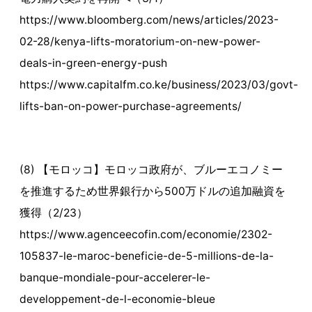
https://www.bloomberg.com/news/articles/2023-
02-28/kenya-lifts-moratorium-on-new-power-
deals-in-green-energy-push
https://www.capitalfm.co.ke/business/2023/03/govt-
lifts-ban-on-power-purchase-agreements/
(8) 【モロッコ】モロッコ政府が、ブルーエコノミー
を推進するため世界銀行から500万ドルの追加融資を
獲得（2/23）
https://www.agenceecofin.com/economie/2302-
105837-le-maroc-beneficie-de-5-millions-de-la-
banque-mondiale-pour-accelerer-le-
developpement-de-l-economie-bleue