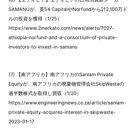
SAMANUが、英54 CapitalやNorfundから計2,100万ド
ルの投資を獲得（1/25）
https://www.2merkato.com/news/alerts/7027-
ethiopia-norfund-and-a-consortium-of-private-
investors-to-invest-in-samanu
(7) 【南アフリカ】南アフリカのSanlam Private
Equityが、南アフリカの廃棄物管理会社SkipWasteの
過半数株式を取得し買収（1/20）
https://www.engineeringnews.co.za/article/sanlam-
private-equity-acquires-interest-in-skipwaste-
2023-01-17