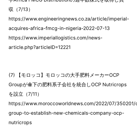
収（7/13）
https://www.engineeringnews.co.za/article/imperial-
acquires-africa-fmcg-in-nigeria-2022-07-13
https://www.imperiallogistics.com/news-
article.php?articleID=12221
(7) 【モロッコ】モロッコの大手肥料メーカーOCP
Groupが傘下の肥料系子会社を統合しOCP Nutricrops
を設立（7/11）
https://www.moroccoworldnews.com/2022/07/350201/
group-to-establish-new-chemicals-company-ocp-
nutricrops