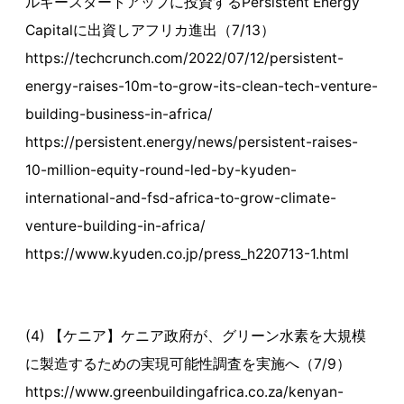
ルギースタートアップに投資するPersistent Energy
Capitalに出資しアフリカ進出（7/13）
https://techcrunch.com/2022/07/12/persistent-
energy-raises-10m-to-grow-its-clean-tech-venture-
building-business-in-africa/
https://persistent.energy/news/persistent-raises-
10-million-equity-round-led-by-kyuden-
international-and-fsd-africa-to-grow-climate-
venture-building-in-africa/
https://www.kyuden.co.jp/press_h220713-1.html
(4) 【ケニア】ケニア政府が、グリーン水素を大規模
に製造するための実現可能性調査を実施へ（7/9）
https://www.greenbuildingafrica.co.za/kenyan-